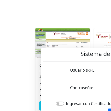
Sistema de 
¿Necesita ayuda para
¿Extrav
Usuario (RFC):
ingresar al sistema de
acceso
solicitudes en línea o
En
utilizar el Certificado
Contraseña:
Digital para Firma
afilia
Electrónica Avanzada?
eccion
Ingresar con Certificad
Video tutoriales