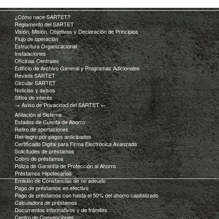
¿Cómo nace SARTET?
Reglamento del SARTET
Visión, Misión, Objetivos y Declaración de Principios
Flujo de operación
Estructura Organizacional
Instalaciones
Oficinas Centrales
Edificio de Archivo General y Programas Adicionales
Revista SARTET
Circular SARTET
Noticias y avisos
Sitios de interés
→ Aviso de Privacidad del SARTET ←
Afiliación al Sistema
Estados de Cuenta de Ahorro
Retiro de aportaciones
Reintegro por pagos anticipados
Certificado Digital para Firma Electrónica Avanzada
Solicitudes de préstamos
Cobro de préstamos
Póliza de Garantía de Protección al Ahorro
Préstamos Hipotecarios
Emisión de Constancias de no adeudo
Pago de préstamos en efectivo
Pago de préstamos con hasta el 50% del ahorro capitalizado
Calculadora de préstamos
Documentos informativos y de trámites
Centro de Convenciones