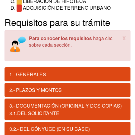
LIBERACIÓN DE HIPOTECA
ADQUISICIÓN DE TERRENO URBANO
Requisitos para su trámite
x
Para conocer los requisitos
haga clic
sobre cada sección.
1.- GENERALES
2.- PLAZOS Y MONTOS
3.- DOCUMENTACIÓN (ORIGINAL Y DOS COPIAS)
3.1.DEL SOLICITANTE
3.2.- DEL CÓNYUGE (EN SU CASO)