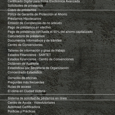
Certificado Digital para Firma Electrónica Avanzada
Solicitudes de préstamos
Cobro de préstamos
Póliza de Garantía de Protección al Ahorro
Préstamos Hipotecarios
Emisión de Constancias de no adeudo
Pago de préstamos en efectivo
Pago de préstamos con hasta el 50% del ahorro capitalizado
Calculadora de préstamos
Documentos informativos y de trámites
Centro de Convenciones
Talleres de información y giras de trabajo
Estados Financieros - SARTET
Estados Financieros - Centro de Convenciones
Dictámen de Auditoría
Estadísticas por Secretaría de Organización
Concentrado Estadístico
Domicilio de oficinas
Preguntas más frecuentes
Rutas de acceso
El clima en Ciudad Victoria
Sistema de solicitud de péstamos en-línea
Centro de Ayuda - Videotutoriales
Autoridad Certificadora
Políticas y Prácticas