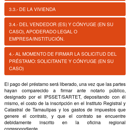
3.3.- DE LA VIVIENDA
3.4.- DEL VENDEDOR (ES) Y CÓNYUGE (EN SU
CASO), APODERADO LEGAL O
EMPRESA/INSTITUCIÓN.
4.- AL MOMENTO DE FIRMAR LA SOLICITUD DEL
PRÉSTAMO: SOLICITANTE Y CÓNYUGE (EN SU
CASO)
El pago del préstamo será liberado, una vez que las partes
hayan comparecido a firmar ante notario público,
designado por el IPSSET/SARTET, depositando con él
mismo, el costo de la inscripción en el Instituto Registral y
Catastral de Tamaulipas y los gastos de impuestos que
genere el contrato, y que el contrato se encuentre
debidamente inscrito en la oficina regional
correspondiente.