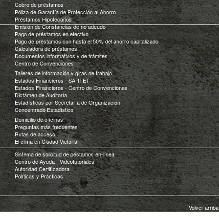
Cobro de préstamos
Póliza de Garantía de Protección al Ahorro
Préstamos Hipotecarios
Emisión de Constancias de no adeudo
Pago de préstamos en efectivo
Pago de préstamos con hasta el 50% del ahorro capitalizado
Calculadora de préstamos
Documentos informativos y de trámites
Centro de Convenciones
Talleres de información y giras de trabajo
Estados Financieros - SARTET
Estados Financieros - Centro de Convenciones
Dictámen de Auditoría
Estadísticas por Secretaría de Organización
Concentrado Estadístico
Domicilio de oficinas
Preguntas más frecuentes
Rutas de acceso
El clima en Ciudad Victoria
Sistema de solicitud de péstamos en-línea
Centro de Ayuda - Videotutoriales
Autoridad Certificadora
Políticas y Prácticas
Volver arrib