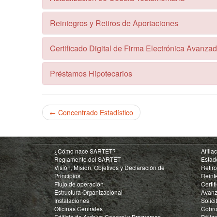
Reintegros y Retiros de Aportaciones
Certificado Digital de Firma Electrónica Avanza
Préstamos Hipotecarios
← Concentrado Estadístico
¿Cómo nace SARTET?
Afilia
Reglamento del SARTET
Estad
Visión, Misión, Objetivos y Declaración de
Retir
Principios
Reint
Flujo de operación
Certif
Estructura Organizacional
Avan
Instalaciones
Solic
Oficinas Centrales
Cobro
Edificio de Archivo General y Programas
Póliza