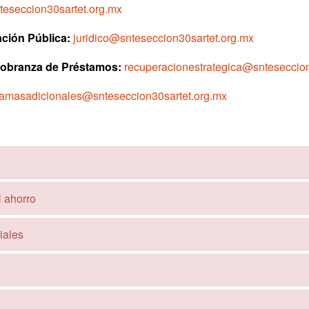
teseccion30sartet.org.mx
ación Pública:
juridico@snteseccion30sartet.org.mx
Cobranza de Préstamos:
recuperacionestrategica@snteseccion
ramasadicionales@snteseccion30sartet.org.mx
l ahorro
iales