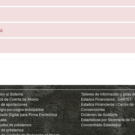
da
ción al Sistema
Talleres de información y giras d
os de Cuenta de Ahorro
Estados Financieros - SARTET
o de aportaciones
Estados Financieros - Centro de
egro por pagos anticipados
Convenciones
icado Digital para Firma Electrónica
Dictámen de Auditoría
zada
Estadísticas por Secretaría de O
itudes de préstamos
Concentrado Estadístico
 de préstamos
 de Garantía de Protección al Ahorro